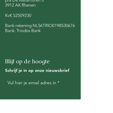
3912 AK Rhenen
Koerheuvel
Wijziging
Omgevingsvero
KvK
52509230
provincie Utrec
Bank rekening NL56TRIO0198530676
Bank: Triodos Bank
Blijf op de hoogte
Schrijf je in op onze nieuwsbrief
Vul hier je email adres in
Inschrijven