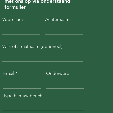
met ons op via onderstaand
mersweg en Nieuwe
formulier
endaalseweg) blijft
e voor plaatsen
Voornaam
Achternaam
woningen
Wijk of straatnaam (optioneel)
Email
Onderwerp
Type hier uw bericht