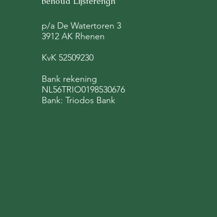
behoud Lijsterengh
Donderberg en Koerheuvel
p/a De Watertoren 3
3912 AK Rhenen
KvK 52509230
Bank rekening
NL56TRIO0198530676
Bank: Triodos Bank