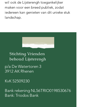
wil ook de Lijsterengh toegankelijker
maken voor een breed publiek, zodat
iedereen kan genieten van dit unieke stuk
landschap.
Stichting Vrienden
behoud Lijsterengh
p/a De Watertoren 3
3912 AK Rhenen
KvK
52509230
Bank rekening NL56TRIO0198530676
Bank: Triodos Bank