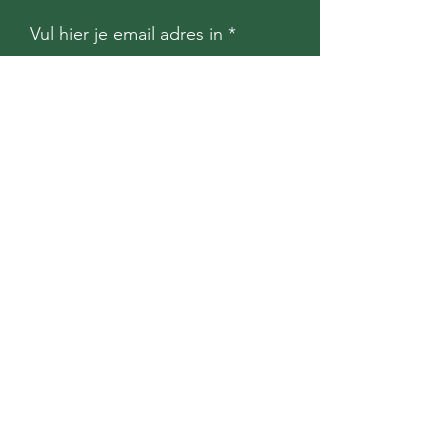
Vul hier je email adres in
Inschrijven
Contact
Voor meer informatie neem
contact met ons op via
onderstaand formulier
Voornaam