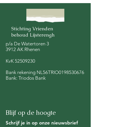
Stichting Vrienden
behoud Lijsterengh
Woningen op de
VBL heeft een z
Donderberg en
ingediend op de
p/a De Watertoren 3
3912 AK Rhenen
Koerheuvel
Wijziging
Omgevingsvero
KvK
52509230
provincie Utrec
Bank rekening NL56TRIO0198530676
Bank: Triodos Bank
Blijf op de hoogte
Schrijf je in op onze nieuwsbrief