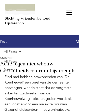
Stichting Vrienden behoud
Lijsterengh
Post
All Posts
6 feb 2019
All Posts
Actie tegen nieuwbouw
Nieuws
Gezondheidscentrum Lijsterengh
Eind mei hebben omwonenden van 'De 
Koerheuvel' een brief van de gemeente 
ontvangen, waarin staat dat de vergraste 
akker ten zuidwesten van de 
Koerheuvelweg-Toltoren gezien wordt als 
een locatie voor een nieuw te bouwen 
Gezondheidscentrum met woningbouw. 